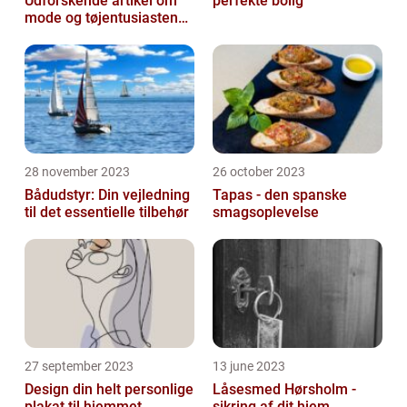
Udforskende artikel om
perfekte bolig
mode og tøjentusiastens
passion for lingeri
28 november 2023
26 october 2023
Bådudstyr: Din vejledning
Tapas - den spanske
til det essentielle tilbehør
smagsoplevelse
27 september 2023
13 june 2023
Design din helt personlige
Låsesmed Hørsholm -
plakat til hjemmet
sikring af dit hjem