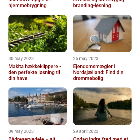
hjemmebrygning
branding-løsning
30 may 2023
25 may 2023
Makita hækkeklippere -
Ejendomsmægler i
den perfekte løsning til
Nordsjælland: Find din
din have
drømmebolig
09 may 2023
29 april 2023
Bådreservedele – alt
Opdag indre fred med et