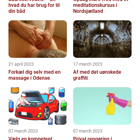
hvad du har brug for til
meditationskursus i
din båd
Nordsjælland
21 april 2023
17 march 2023
Forkæl dig selv med en
Af med det uønskede
massage i Odense
graffiti
07 march 2023
07 march 2023
Vælg en kompetent
Privat rengøring i