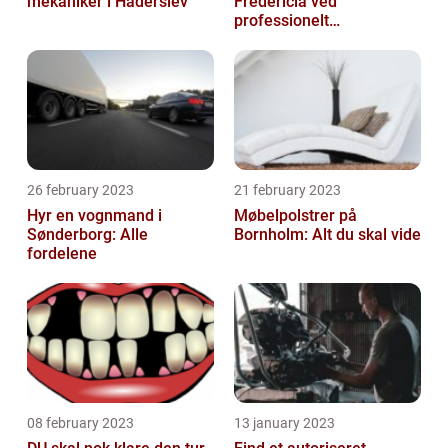
mekaniker i Haderslev
Fredericia ved
professionelt
rengøringsfirma
26 february 2023
21 february 2023
Hyr en vognmand i
Møbelpolstrer på
Sønderborg: Alle
Bornholm: Alt du skal vide
fordelene
08 february 2023
13 january 2023