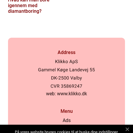
igennem med
diamantboring?
Address
web:
www.klikko.dk
Menu
Ads
About Us
På vores website bruges cookies til at huske dine indstillinger,