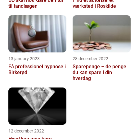
DU skal nok klare den tur
Find et autoriseret
til tandlægen
værksted i Roskilde
13 january 2023
28 december 2022
Få professionel hypnose i
Sparepenge – de penge
Birkerød
du kan spare i din
hverdag
12 december 2022
Hvad kan man bore