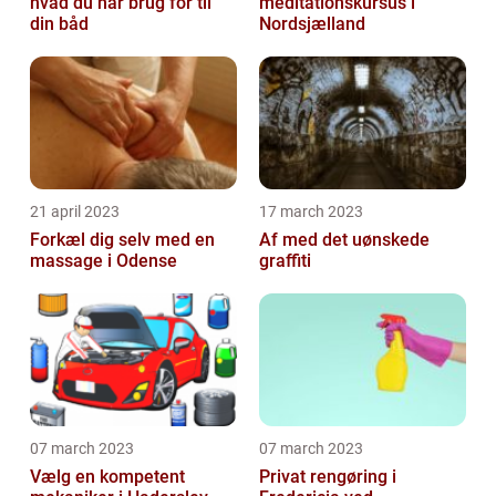
hvad du har brug for til
meditationskursus i
din båd
Nordsjælland
21 april 2023
17 march 2023
Forkæl dig selv med en
Af med det uønskede
massage i Odense
graffiti
07 march 2023
07 march 2023
Vælg en kompetent
Privat rengøring i