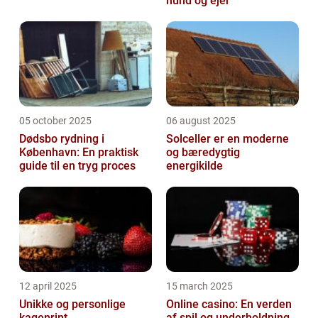
hund og ejer
05 october 2025
06 august 2025
Dødsbo rydning i
Solceller er en moderne
København: En praktisk
og bæredygtig
guide til en tryg proces
energikilde
12 april 2025
15 march 2025
Unikke og personlige
Online casino: En verden
kageprint
af spil og underholdning