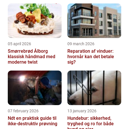
for et uheld der gør, at det ik...
05 april 2026
09 march 2026
Smørrebrød Ålborg
Reparation af vinduer:
klassisk håndmad med
hvornår kan det betale
moderne twist
sig?
07 february 2026
13 january 2026
Ndt en praktisk guide til
Hundebur: sikkerhed,
ikke-destruktiv prøvning
tryghed og ro for både