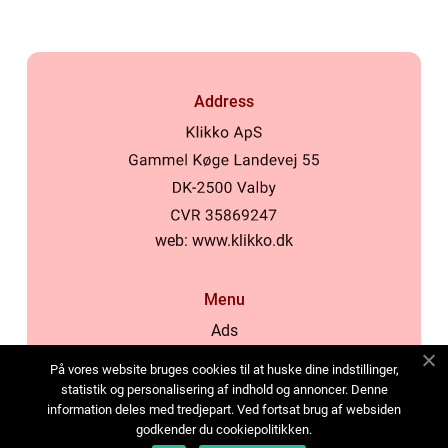
Address
web:
www.klikko.dk
Menu
Ads
About Us
På vores website bruges cookies til at huske dine indstillinger,
Cookies
statistik og personalisering af indhold og annoncer. Denne
information deles med tredjepart. Ved fortsat brug af websiden
Contact
godkender du cookiepolitikken.
Sitemap