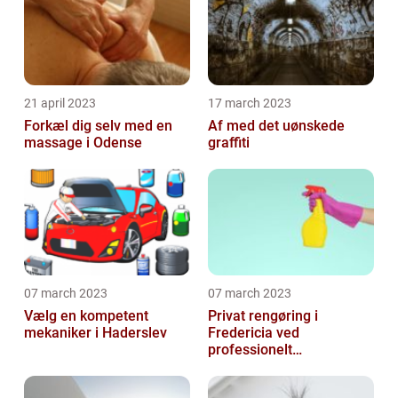
21 april 2023
17 march 2023
Forkæl dig selv med en
Af med det uønskede
massage i Odense
graffiti
07 march 2023
07 march 2023
Vælg en kompetent
Privat rengøring i
mekaniker i Haderslev
Fredericia ved
professionelt
rengøringsfirma