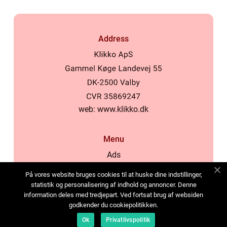
Address
web:
www.klikko.dk
Menu
Ads
About Us
På vores website bruges cookies til at huske dine indstillinger,
Cookies
statistik og personalisering af indhold og annoncer. Denne
information deles med tredjepart. Ved fortsat brug af websiden
Contact
godkender du cookiepolitikken.
Sitemap
Ok
Privatlivspolitik