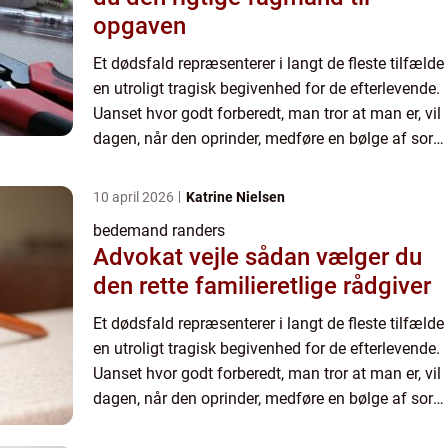
opgaven
Et dødsfald repræsenterer i langt de fleste tilfælde
en utroligt tragisk begivenhed for de efterlevende.
Uanset hvor godt forberedt, man tror at man er, vil
dagen, når den oprinder, medføre en bølge af sorg
og savn, som kan være meget vanskelig at fo...
10 april 2026
Katrine Nielsen
bedemand randers
Advokat vejle sådan vælger du
den rette familieretlige rådgiver
Et dødsfald repræsenterer i langt de fleste tilfælde
en utroligt tragisk begivenhed for de efterlevende.
Uanset hvor godt forberedt, man tror at man er, vil
dagen, når den oprinder, medføre en bølge af sorg
og savn, som kan være meget vanskelig at fo...