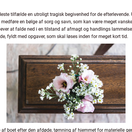
leste tilfælde en utroligt tragisk begivenhed for de efterlevende.
r, medføre en bølge af sorg og savn, som kan være meget vanskel
ever at falde ned i en tilstand af afmagt og handlings lammelse.
iode, fyldt med opgaver, som skal løses inden for meget kort tid.
 af boet efter den afdøde, tømning af hjemmet for materielle gen