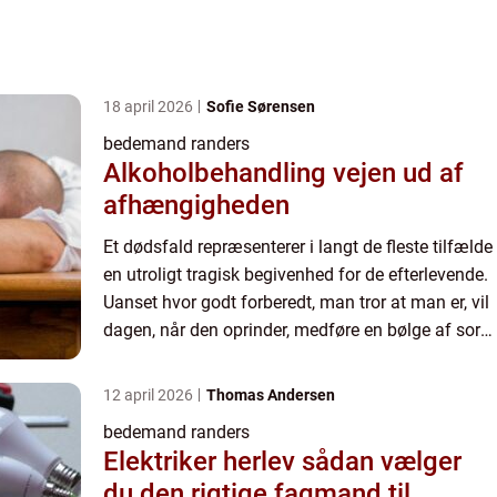
18 april 2026
Sofie Sørensen
bedemand randers
Alkoholbehandling vejen ud af
afhængigheden
Et dødsfald repræsenterer i langt de fleste tilfælde
en utroligt tragisk begivenhed for de efterlevende.
Uanset hvor godt forberedt, man tror at man er, vil
dagen, når den oprinder, medføre en bølge af sorg
og savn, som kan være meget vanskelig at fo...
12 april 2026
Thomas Andersen
bedemand randers
Elektriker herlev sådan vælger
du den rigtige fagmand til