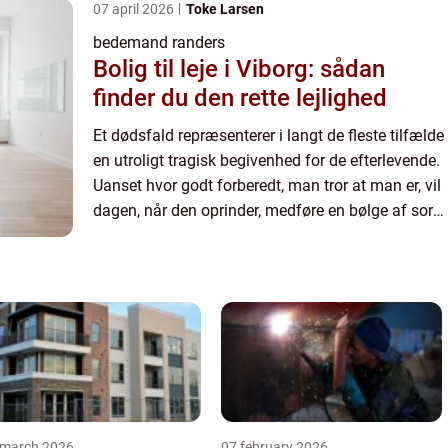
07 april 2026
Toke Larsen
bedemand randers
Bolig til leje i Viborg: sådan
finder du den rette lejlighed
Et dødsfald repræsenterer i langt de fleste tilfælde
en utroligt tragisk begivenhed for de efterlevende.
Uanset hvor godt forberedt, man tror at man er, vil
dagen, når den oprinder, medføre en bølge af sorg
og savn, som kan være meget vanskelig at fo...
 march 2026
07 february 2026