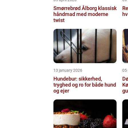
Smørrebrød Ålborg klassisk
Re
håndmad med moderne
hv
twist
13 january 2026
05
Hundebur: sikkerhed,
Dø
tryghed og ro for både hund
Kø
og ejer
gu