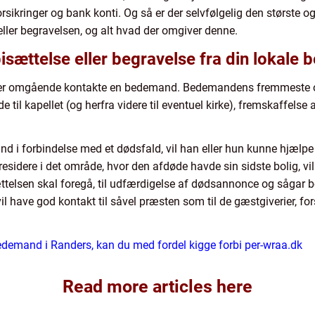
sikringer og bank konti. Og så er der selvfølgelig den største 
 eller begravelsen, og alt hvad der omgiver denne.
bisættelse eller begravelse fra din lokal
per omgående kontakte en bedemand. Bedemandens fremmeste op
 til kapellet (og herfra videre til eventuel kirke), fremskaffelse 
nd i forbindelse med et dødsfald, vil han eller hun kunne hjælpe
sidere i det område, hvor den afdøde havde sin sidste bolig, vil
ættelsen skal foregå, til udfærdigelse af dødsannonce og sågar boo
il have god kontakt til såvel præsten som til de gæstgiverier, 
bedemand i Randers, kan du med fordel kigge forbi per-wraa.dk
Read more articles here