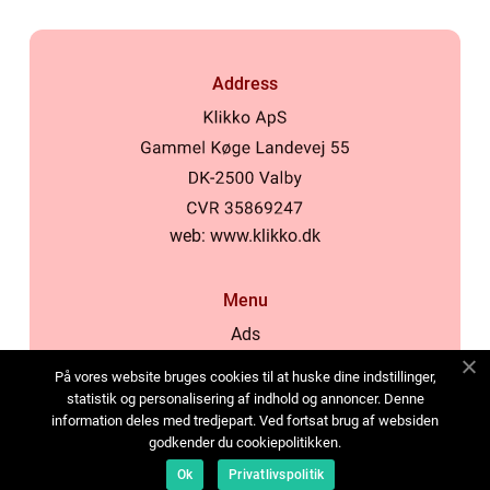
Address
web:
www.klikko.dk
Menu
Ads
About Us
På vores website bruges cookies til at huske dine indstillinger,
Cookies
statistik og personalisering af indhold og annoncer. Denne
information deles med tredjepart. Ved fortsat brug af websiden
Contact
godkender du cookiepolitikken.
Sitemap
Ok
Privatlivspolitik