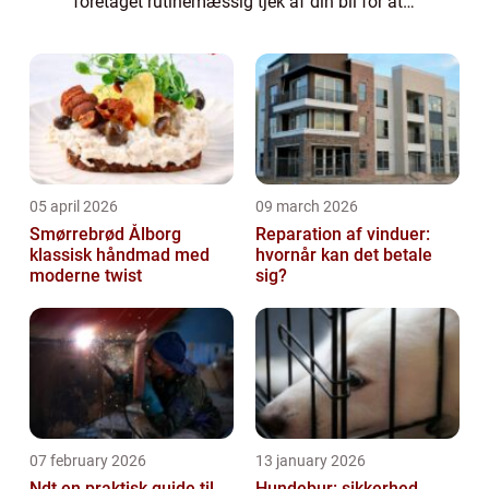
foretaget rutinemæssig tjek af din bil for at
holde den kørende uden problemer. Hvis du
ikke får din bil kontrolleret reg...
05 april 2026
09 march 2026
Smørrebrød Ålborg
Reparation af vinduer:
klassisk håndmad med
hvornår kan det betale
moderne twist
sig?
07 february 2026
13 january 2026
Ndt en praktisk guide til
Hundebur: sikkerhed,