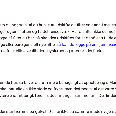
 du har, så skal du huske at udskifte dit filter en gang i mellem.
ge fugten i luften og få det renset væk. Har dit filter ikke denne 
type af filter du har, så skal den udskiftes for at opnå ens fulde
uge eller bare generelt nye filtre,
så kan du kigge på en hjemmeside
til de forskellige ventilationssystemer og mærker, der findes.
em du har, så bliver dit rum mere behageligt at opholde sig i. M
 skal naturligvis ikke sidde og fryse, men derimod skal det være 
 være enormt tungt, fordi i sidder mange i samme rum. Der find
, der står fremme på gulvet. Den er ikke på samme måde i vejen,