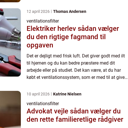
dig et friskt og ventileret rum på arbejdspladsen ...
12 april 2026
Thomas Andersen
ventilationsfilter
Elektriker herlev sådan vælger
du den rigtige fagmand til
opgaven
Det er dejligt med frisk luft. Det giver godt med ilt
til hjernen og du kan bedre præstere med dit
arbejde eller på studiet. Det kan være, at du har
købt et ventilationssystem, som er med til at give
dig et friskt og ventileret rum på arbejdspladsen ...
10 april 2026
Katrine Nielsen
ventilationsfilter
Advokat vejle sådan vælger du
den rette familieretlige rådgiver