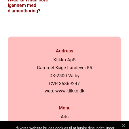
igennem med
diamantboring?
Address
web:
www.klikko.dk
Menu
Ads
About Us
På vores website bruges cookies til at huske dine indstillinger,