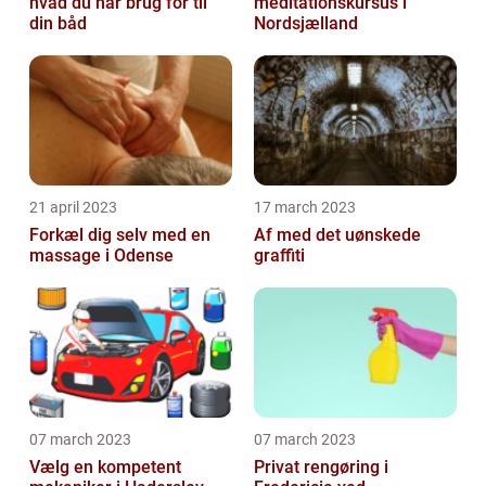
hvad du har brug for til
meditationskursus i
din båd
Nordsjælland
21 april 2023
17 march 2023
Forkæl dig selv med en
Af med det uønskede
massage i Odense
graffiti
07 march 2023
07 march 2023
Vælg en kompetent
Privat rengøring i