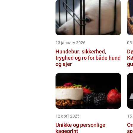
13 january 2026
05
Hundebur: sikkerhed,
Dø
tryghed og ro for både hund
Kø
og ejer
gu
12 april 2025
15
Unikke og personlige
On
kageprint
sp