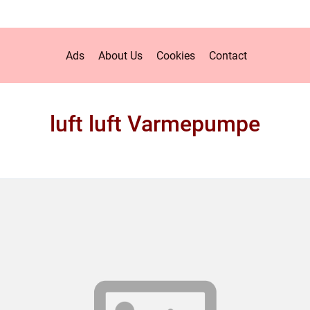
Ads
About Us
Cookies
Contact
luft luft Varmepumpe