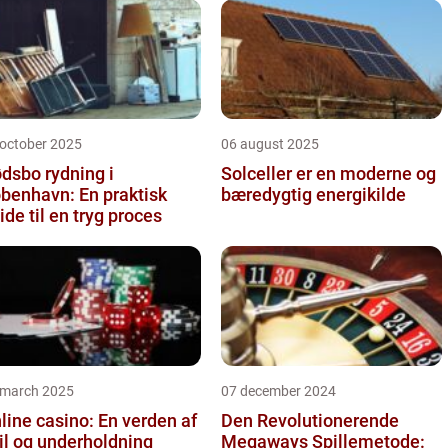
 october 2025
06 august 2025
dsbo rydning i
Solceller er en moderne og
benhavn: En praktisk
bæredygtig energikilde
ide til en tryg proces
 march 2025
07 december 2024
line casino: En verden af
Den Revolutionerende
il og underholdning
Megaways Spillemetode: