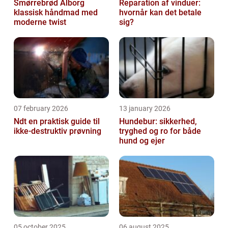
Smørrebrød Ålborg
Reparation af vinduer:
klassisk håndmad med
hvornår kan det betale
moderne twist
sig?
07 february 2026
13 january 2026
Ndt en praktisk guide til
Hundebur: sikkerhed,
ikke-destruktiv prøvning
tryghed og ro for både
hund og ejer
05 october 2025
06 august 2025