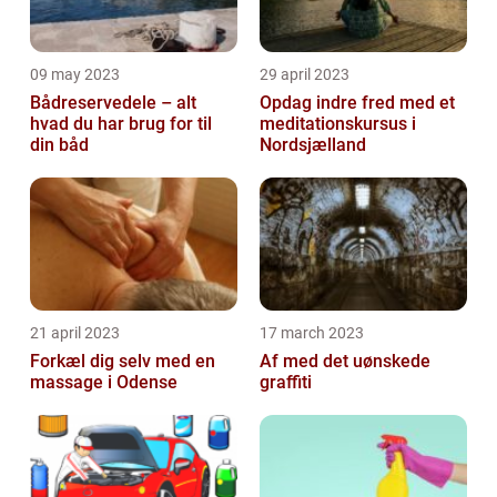
09 may 2023
29 april 2023
Bådreservedele – alt
Opdag indre fred med et
hvad du har brug for til
meditationskursus i
din båd
Nordsjælland
21 april 2023
17 march 2023
Forkæl dig selv med en
Af med det uønskede
massage i Odense
graffiti