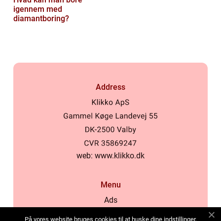
igennem med
diamantboring?
Address
web:
www.klikko.dk
Menu
Ads
About Us
På vores website bruges cookies til at huske dine indstillinger,