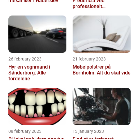
mekaniker i Haderslev
Fredericia ved
professionelt
rengøringsfirma
26 february 2023
21 february 2023
Hyr en vognmand i
Møbelpolstrer på
Sønderborg: Alle
Bornholm: Alt du skal vide
fordelene
08 february 2023
13 january 2023