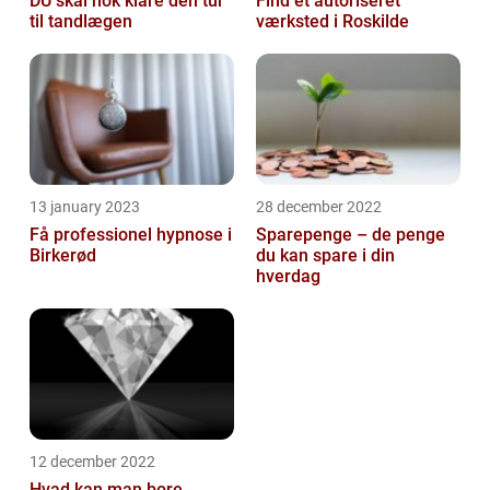
DU skal nok klare den tur
Find et autoriseret
til tandlægen
værksted i Roskilde
13 january 2023
28 december 2022
Få professionel hypnose i
Sparepenge – de penge
Birkerød
du kan spare i din
hverdag
12 december 2022
Hvad kan man bore