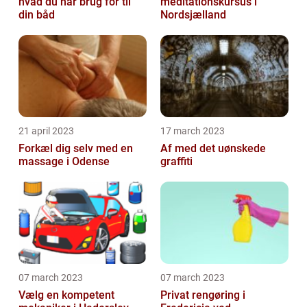
hvad du har brug for til
meditationskursus i
din båd
Nordsjælland
21 april 2023
17 march 2023
Forkæl dig selv med en
Af med det uønskede
massage i Odense
graffiti
07 march 2023
07 march 2023
Vælg en kompetent
Privat rengøring i