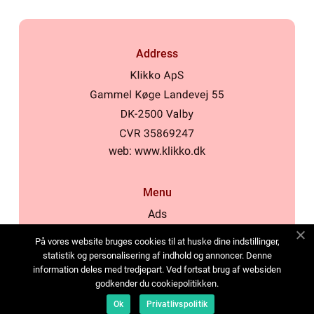
Address
web:
www.klikko.dk
Menu
Ads
About Us
På vores website bruges cookies til at huske dine indstillinger,
Cookies
statistik og personalisering af indhold og annoncer. Denne
information deles med tredjepart. Ved fortsat brug af websiden
Contact
godkender du cookiepolitikken.
Sitemap
Ok
Privatlivspolitik