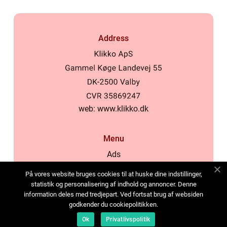
Address
web:
www.klikko.dk
Menu
Ads
About Us
På vores website bruges cookies til at huske dine indstillinger,
Cookies
statistik og personalisering af indhold og annoncer. Denne
information deles med tredjepart. Ved fortsat brug af websiden
Contact
godkender du cookiepolitikken.
Sitemap
Ok
Privatlivspolitik