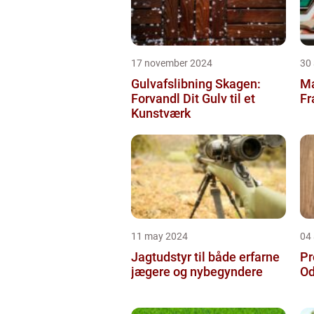
17 november 2024
30
Gulvafslibning Skagen:
Ma
Forvandl Dit Gulv til et
Fr
Kunstværk
11 may 2024
04 
Jagtudstyr til både erfarne
Pr
jægere og nybegyndere