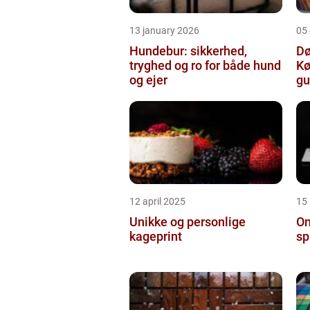
13 january 2026
05
Hundebur: sikkerhed,
Dø
tryghed og ro for både hund
Kø
og ejer
gu
12 april 2025
15
Unikke og personlige
On
kageprint
sp