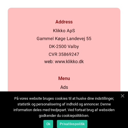
Address
web:
www.klikko.dk
Menu
Ads
About Us
På vores website bruges cookies til at huske dine indstillinger,
Cookies
statistik og personalisering af indhold og annoncer. Denne
information deles med tredjepart. Ved fortsat brug af websiden
Contact
godkender du cookiepolitikken.
Sitemap
Ok
Privatlivspolitik