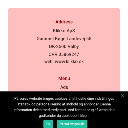
Address
web:
www.klikko.dk
Menu
Ads
About Us
På vores website bruges cookies til at huske dine indstillinger,
Cookies
statistik og personalisering af indhold og annoncer. Denne
information deles med tredjepart. Ved fortsat brug af websiden
Contact
godkender du cookiepolitikken.
Sitemap
Ok
Privatlivspolitik