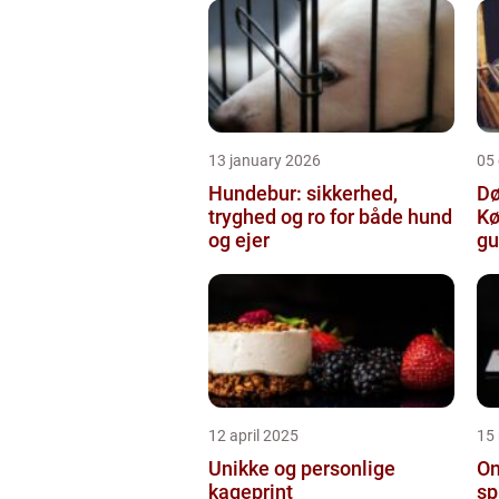
13 january 2026
05
Hundebur: sikkerhed,
Dø
tryghed og ro for både hund
Kø
og ejer
gu
12 april 2025
15
Unikke og personlige
On
kageprint
sp