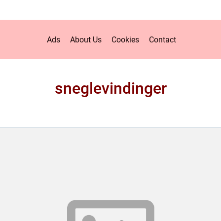
Ads
About Us
Cookies
Contact
sneglevindinger