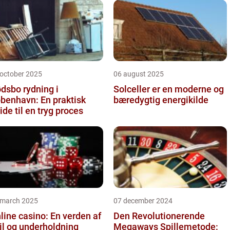
 october 2025
06 august 2025
dsbo rydning i
Solceller er en moderne og
benhavn: En praktisk
bæredygtig energikilde
ide til en tryg proces
 march 2025
07 december 2024
line casino: En verden af
Den Revolutionerende
il og underholdning
Megaways Spillemetode: