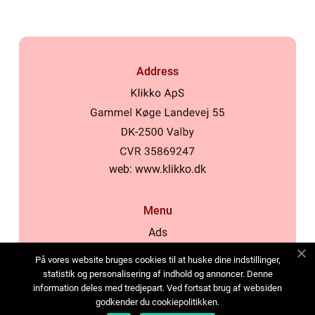
Address
web:
www.klikko.dk
Menu
Ads
About Us
På vores website bruges cookies til at huske dine indstillinger,
Cookies
statistik og personalisering af indhold og annoncer. Denne
information deles med tredjepart. Ved fortsat brug af websiden
Contact
godkender du cookiepolitikken.
Sitemap