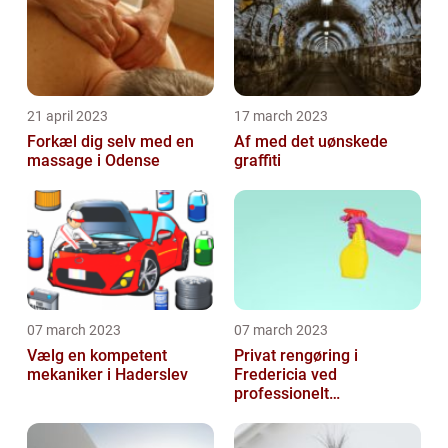
21 april 2023
17 march 2023
Forkæl dig selv med en
Af med det uønskede
massage i Odense
graffiti
07 march 2023
07 march 2023
Vælg en kompetent
Privat rengøring i
mekaniker i Haderslev
Fredericia ved
professionelt
rengøringsfirma