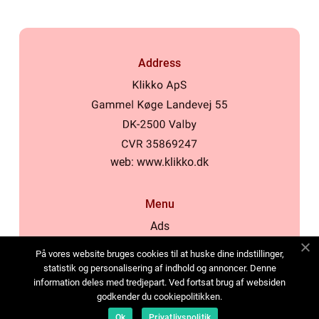
Address
web:
www.klikko.dk
Menu
Ads
About Us
På vores website bruges cookies til at huske dine indstillinger,
Cookies
statistik og personalisering af indhold og annoncer. Denne
information deles med tredjepart. Ved fortsat brug af websiden
Contact
godkender du cookiepolitikken.
Sitemap
Ok
Privatlivspolitik