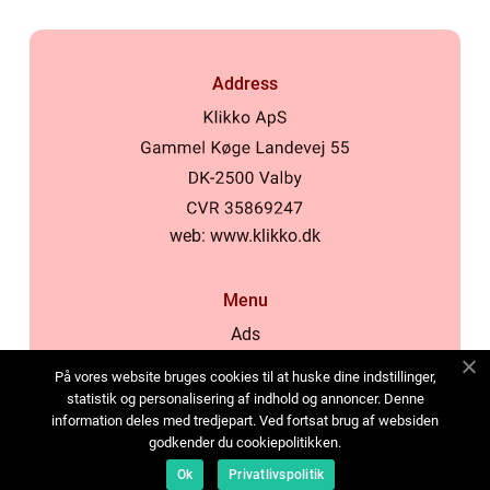
Address
web:
www.klikko.dk
Menu
Ads
About Us
På vores website bruges cookies til at huske dine indstillinger,
Cookies
statistik og personalisering af indhold og annoncer. Denne
information deles med tredjepart. Ved fortsat brug af websiden
Contact
godkender du cookiepolitikken.
Sitemap
Ok
Privatlivspolitik