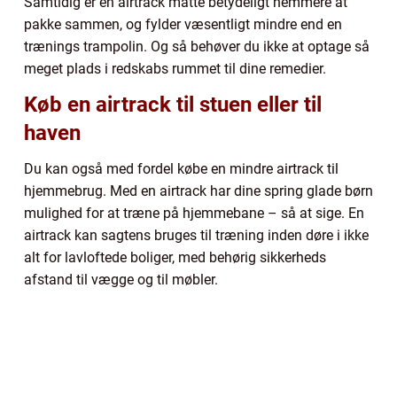
Samtidig er en airtrack måtte betydeligt nemmere at
pakke sammen, og fylder væsentligt mindre end en
trænings trampolin. Og så behøver du ikke at optage så
meget plads i redskabs rummet til dine remedier.
Køb en airtrack til stuen eller til
haven
Du kan også med fordel købe en mindre airtrack til
hjemmebrug. Med en airtrack har dine spring glade børn
mulighed for at træne på hjemmebane – så at sige. En
airtrack kan sagtens bruges til træning inden døre i ikke
alt for lavloftede boliger, med behørig sikkerheds
afstand til vægge og til møbler.