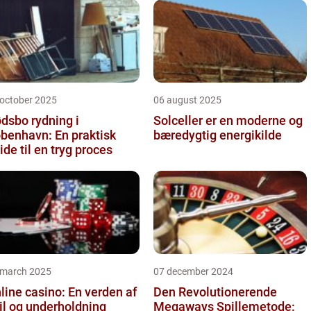
 october 2025
06 august 2025
dsbo rydning i
Solceller er en moderne og
benhavn: En praktisk
bæredygtig energikilde
ide til en tryg proces
 march 2025
07 december 2024
line casino: En verden af
Den Revolutionerende
il og underholdning
Megaways Spillemetode: