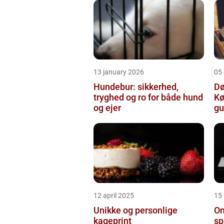
13 january 2026
05
Hundebur: sikkerhed,
Dø
tryghed og ro for både hund
Kø
og ejer
gu
12 april 2025
15
Unikke og personlige
On
kageprint
sp