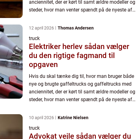
anciennitet, der er kørt til samt ældre modeller og
steder, hvor man venter spændt på de nyeste af
slagsen, hvor g&ar...
12 april 2026
Thomas Andersen
truck
Elektriker herlev sådan vælger
du den rigtige fagmand til
opgaven
Hvis du skal tænke dig til, hvor man bruger både
nye og brugte gaffeltrucks og gaffeltrucks med
anciennitet, der er kørt til samt ældre modeller og
steder, hvor man venter spændt på de nyeste af
slagsen, hvor g&ar...
10 april 2026
Katrine Nielsen
truck
Advokat vejle sådan vælger du