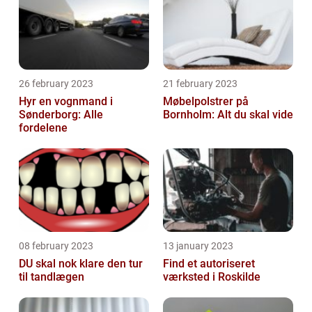
26 february 2023
21 february 2023
Hyr en vognmand i
Møbelpolstrer på
Sønderborg: Alle
Bornholm: Alt du skal vide
fordelene
08 february 2023
13 january 2023
DU skal nok klare den tur
Find et autoriseret
til tandlægen
værksted i Roskilde