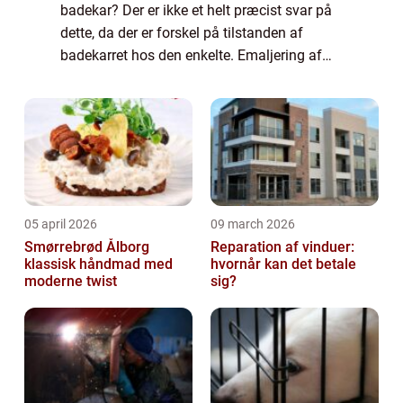
badekar? Der er ikke et helt præcist svar på
dette, da der er forskel på tilstanden af
badekarret hos den enkelte. Emaljering af
badekar pris, vil været et individuelt tilbud,
hvor din investering af aftalt på f...
05 april 2026
09 march 2026
Smørrebrød Ålborg
Reparation af vinduer:
klassisk håndmad med
hvornår kan det betale
moderne twist
sig?