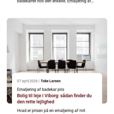
badekarret hos den enkelte. Emaljering af
badekar pris, vil været et individuelt tilbud,
hvor din investering af aftalt på f...
07 april 2026
Toke Larsen
Emaljering af badekar pris
Bolig til leje i Viborg: sådan finder du
den rette lejlighed
Hvad er prisen på en emaljering af mit