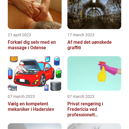
21 april 2023
17 march 2023
Forkæl dig selv med en
Af med det uønskede
massage i Odense
graffiti
07 march 2023
07 march 2023
Vælg en kompetent
Privat rengøring i
mekaniker i Haderslev
Fredericia ved
professionelt
rengøringsfirma