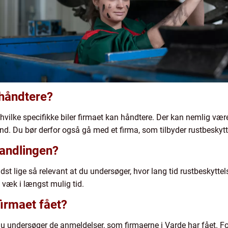
t håndtere?
 hvilke specifikke biler firmaet kan håndtere. Der kan nemlig vær
t ind. Du bør derfor også gå med et firma, som tilbyder rustbeskytt
handlingen?
dst lige så relevant at du undersøger, hvor lang tid rustbeskyttels
st væk i længst mulig tid.
firmaet fået?
u undersøger de anmeldelser, som firmaerne i Varde har fået. For