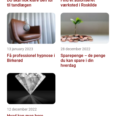
DU skal nok klare den tur
Find et autoriseret
til tandlægen
værksted i Roskilde
13 january 2023
28 december 2022
Få professionel hypnose i
Sparepenge – de penge
Birkerød
du kan spare i din
hverdag
12 december 2022
Hvad kan man bore