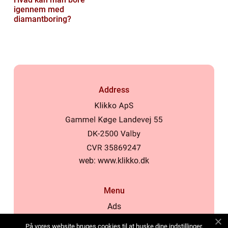
igennem med
diamantboring?
Address
web:
www.klikko.dk
Menu
Ads
About Us
På vores website bruges cookies til at huske dine indstillinger,