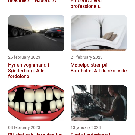
mekaniker i Haderslev
Fredericia ved
professionelt
rengøringsfirma
26 february 2023
21 february 2023
Hyr en vognmand i
Møbelpolstrer på
Sønderborg: Alle
Bornholm: Alt du skal vide
fordelene
08 february 2023
13 january 2023