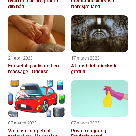
hvad du har brug for til
meditationskursus i
din båd
Nordsjælland
21 april 2023
17 march 2023
Forkæl dig selv med en
Af med det uønskede
massage i Odense
graffiti
07 march 2023
07 march 2023
Vælg en kompetent
Privat rengøring i