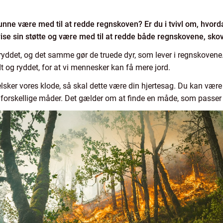
nne være med til at redde regnskoven? Er du i tvivl om, hvor
ise sin støtte og være med til at redde både regnskovene, sko
ddet, og det samme gør de truede dyr, som lever i regnskovene.
t og ryddet, for at vi mennesker kan få mere jord.
 elsker vores klode, så skal dette være din hjertesag. Du kan vær
rskellige måder. Det gælder om at finde en måde, som passer ti