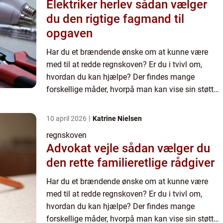
Elektriker herlev sådan vælger
du den rigtige fagmand til
opgaven
Har du et brændende ønske om at kunne være
med til at redde regnskoven? Er du i tvivl om,
hvordan du kan hjælpe? Der findes mange
forskellige måder, hvorpå man kan vise sin støtte
og være med til at redde både regnskovene,
skovene generelt og dyrene....
10 april 2026
Katrine Nielsen
regnskoven
Advokat vejle sådan vælger du
den rette familieretlige rådgiver
Har du et brændende ønske om at kunne være
med til at redde regnskoven? Er du i tvivl om,
hvordan du kan hjælpe? Der findes mange
forskellige måder, hvorpå man kan vise sin støtte