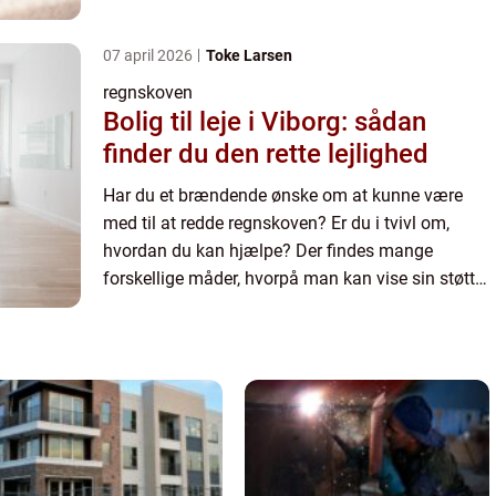
og være med til at redde både regnskovene,
skovene generelt og dyrene....
07 april 2026
Toke Larsen
regnskoven
Bolig til leje i Viborg: sådan
finder du den rette lejlighed
Har du et brændende ønske om at kunne være
med til at redde regnskoven? Er du i tvivl om,
hvordan du kan hjælpe? Der findes mange
forskellige måder, hvorpå man kan vise sin støtte
og være med til at redde både regnskovene,
skovene generelt og dyrene....