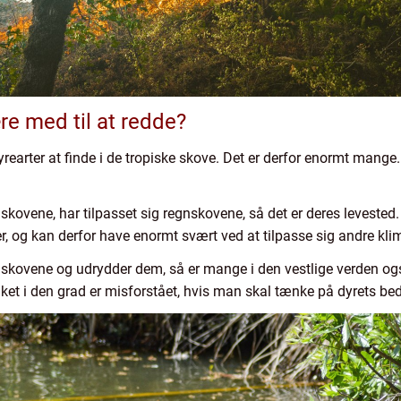
ære med til at redde?
rearter at finde i de tropiske skove. Det er derfor enormt mange. Det
gnskovene, har tilpasset sig regnskovene, så det er deres levested
der, og kan derfor have enormt svært ved at tilpasse sig andre kl
skovene og udrydder dem, så er mange i den vestlige verden og
et i den grad er misforstået, hvis man skal tænke på dyrets be