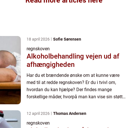
Read more articles here
18 april 2026
Sofie Sørensen
regnskoven
Alkoholbehandling vejen ud af
afhængigheden
Har du et brændende ønske om at kunne være
med til at redde regnskoven? Er du i tvivl om,
hvordan du kan hjælpe? Der findes mange
forskellige måder, hvorpå man kan vise sin støtte
og være med til at redde både regnskovene,
skovene generelt og dyrene....
12 april 2026
Thomas Andersen
regnskoven