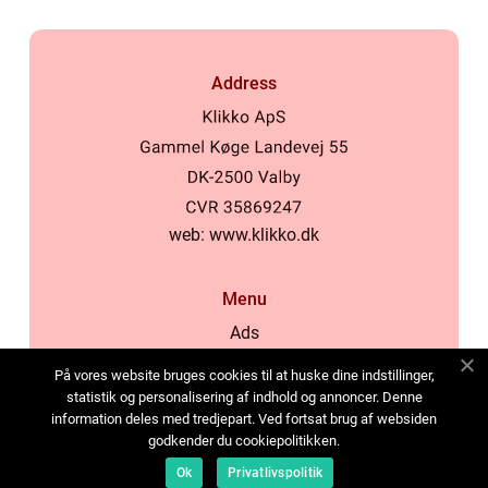
Address
web:
www.klikko.dk
Menu
Ads
About Us
På vores website bruges cookies til at huske dine indstillinger,
Cookies
statistik og personalisering af indhold og annoncer. Denne
information deles med tredjepart. Ved fortsat brug af websiden
Contact
godkender du cookiepolitikken.
Sitemap
Ok
Privatlivspolitik