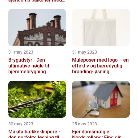
altaneftersyn
31 may 2023
31 may 2023
Brygudstyr - Den
Muleposer med logo – en
ultimative nøgle til
effektiv og bæredygtig
hjemmebrygning
branding-løsning
30 may 2023
25 may 2023
Makita hækkeklippere -
Ejendomsmægler i
den perfekte løsning til
Nordsjælland: Find din