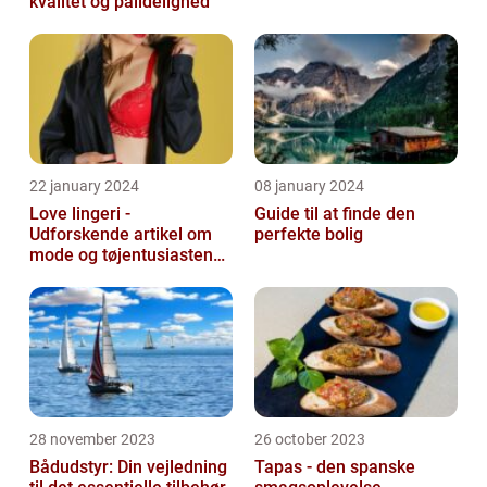
kvalitet og pålidelighed
22 january 2024
08 january 2024
Love lingeri -
Guide til at finde den
Udforskende artikel om
perfekte bolig
mode og tøjentusiastens
passion for lingeri
28 november 2023
26 october 2023
Bådudstyr: Din vejledning
Tapas - den spanske