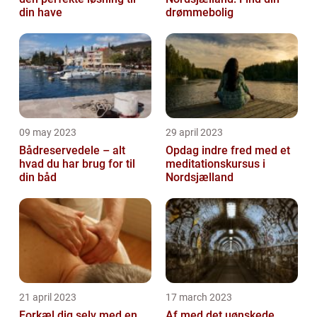
din have
drømmebolig
09 may 2023
29 april 2023
Bådreservedele – alt
Opdag indre fred med et
hvad du har brug for til
meditationskursus i
din båd
Nordsjælland
21 april 2023
17 march 2023
Forkæl dig selv med en
Af med det uønskede