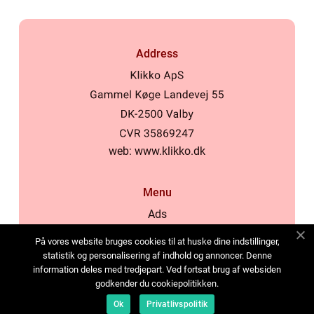
Address
web:
www.klikko.dk
Menu
Ads
About Us
På vores website bruges cookies til at huske dine indstillinger,
Cookies
statistik og personalisering af indhold og annoncer. Denne
information deles med tredjepart. Ved fortsat brug af websiden
Contact
godkender du cookiepolitikken.
Sitemap
Ok
Privatlivspolitik