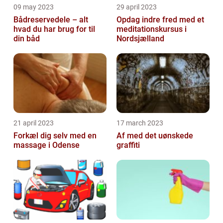
09 may 2023
29 april 2023
Bådreservedele – alt
Opdag indre fred med et
hvad du har brug for til
meditationskursus i
din båd
Nordsjælland
21 april 2023
17 march 2023
Forkæl dig selv med en
Af med det uønskede
massage i Odense
graffiti