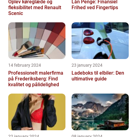
Oplev køreglæde og
Lån Penge: Finansiel
fleksibilitet med Renault
Frihed ved Fingertips
Scenic
14 february 2024
23 january 2024
Professionelt malerfirma
Ladeboks til elbiler: Den
på Frederiksberg: Find
ultimative guide
kvalitet og pålidelighed
22 january 2024
08 january 2024