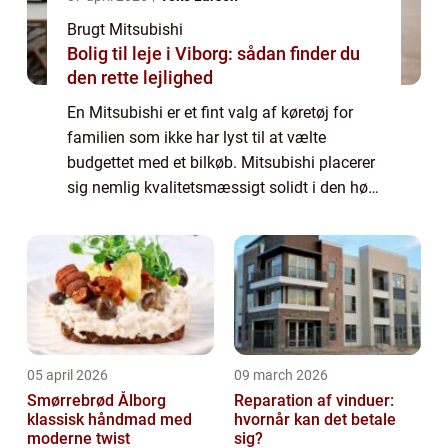
Brugt Mitsubishi
Bolig til leje i Viborg: sådan finder du
den rette lejlighed
En Mitsubishi er et fint valg af køretøj for
familien som ikke har lyst til at vælte
budgettet med et bilkøb. Mitsubishi placerer
sig nemlig kvalitetsmæssigt solidt i den høje
ende af den billige bil klasse, hvilket betyder
at du får rigtig meget bil...
05 april 2026
09 march 2026
Smørrebrød Ålborg
Reparation af vinduer:
klassisk håndmad med
hvornår kan det betale
moderne twist
sig?