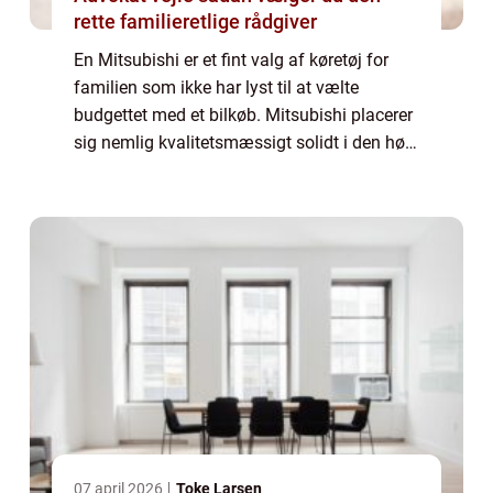
rette familieretlige rådgiver
En Mitsubishi er et fint valg af køretøj for
familien som ikke har lyst til at vælte
budgettet med et bilkøb. Mitsubishi placerer
sig nemlig kvalitetsmæssigt solidt i den høje
ende af den billige bil klasse, hvilket betyder
at du får rigtig meget bil...
07 april 2026
Toke Larsen