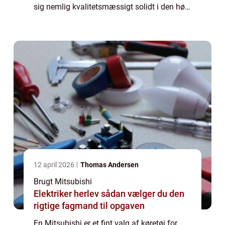
sig nemlig kvalitetsmæssigt solidt i den høje
ende af den billige bil klasse, hvilket betyder
at du får rigtig meget bil...
12 april 2026
Thomas Andersen
Brugt Mitsubishi
Elektriker herlev sådan vælger du den
rigtige fagmand til opgaven
En Mitsubishi er et fint valg af køretøj for