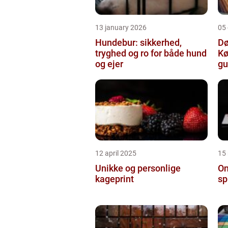
13 january 2026
05
Hundebur: sikkerhed,
Dø
tryghed og ro for både hund
Kø
og ejer
gu
12 april 2025
15
Unikke og personlige
On
kageprint
sp