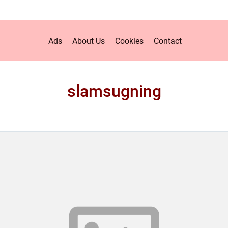
Ads
About Us
Cookies
Contact
slamsugning