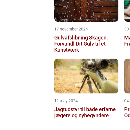
17 november 2024
30
Gulvafslibning Skagen:
Ma
Forvandl Dit Gulv til et
Fr
Kunstværk
11 may 2024
04 
Jagtudstyr til både erfarne
Pr
jægere og nybegyndere