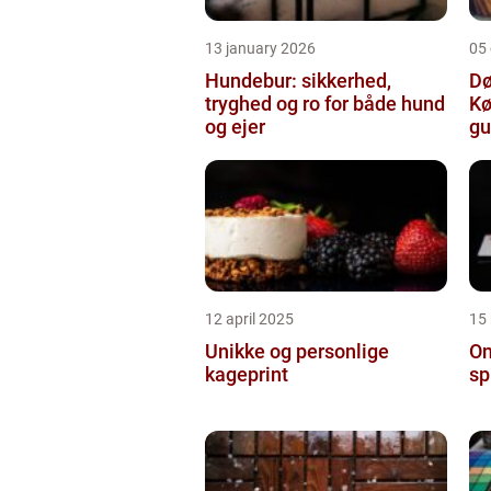
13 january 2026
05
Hundebur: sikkerhed,
Dø
tryghed og ro for både hund
Kø
og ejer
gu
12 april 2025
15
Unikke og personlige
On
kageprint
sp