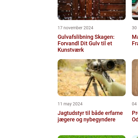
17 november 2024
30
Gulvafslibning Skagen:
Ma
Forvandl Dit Gulv til et
Fr
Kunstværk
11 may 2024
04 
Jagtudstyr til både erfarne
Pr
jægere og nybegyndere