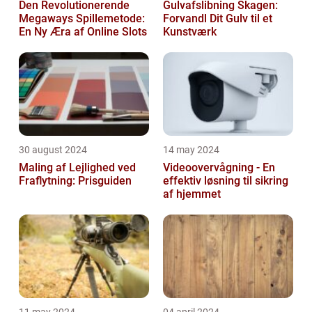
Den Revolutionerende
Gulvafslibning Skagen:
Megaways Spillemetode:
Forvandl Dit Gulv til et
En Ny Æra af Online Slots
Kunstværk
30 august 2024
14 may 2024
Maling af Lejlighed ved
Videoovervågning - En
Fraflytning: Prisguiden
effektiv løsning til sikring
af hjemmet
11 may 2024
04 april 2024