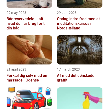
09 may 2023
29 april 2023
Bådreservedele – alt
Opdag indre fred med et
hvad du har brug for til
meditationskursus i
din båd
Nordsjælland
21 april 2023
17 march 2023
Forkæl dig selv med en
Af med det uønskede
massage i Odense
graffiti