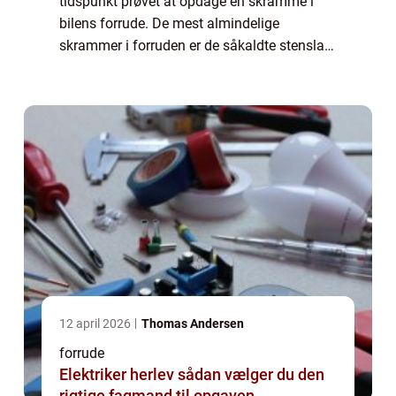
tidspunkt prøvet at opdage en skramme i
bilens forrude. De mest almindelige
skrammer i forruden er de såkaldte stenslag,
som fremkommer, når foran kørende biler
hvirvler sten fr...
12 april 2026
Thomas Andersen
forrude
Elektriker herlev sådan vælger du den
rigtige fagmand til opgaven