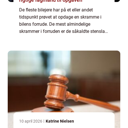
De fleste bilejere har på et eller andet
tidspunkt prøvet at opdage en skramme i
bilens forrude. De mest almindelige
skrammer i forruden er de såkaldte stenslag,
som fremkommer, når foran kørende biler
hvirvler sten fr...
10 april 2026
Katrine Nielsen