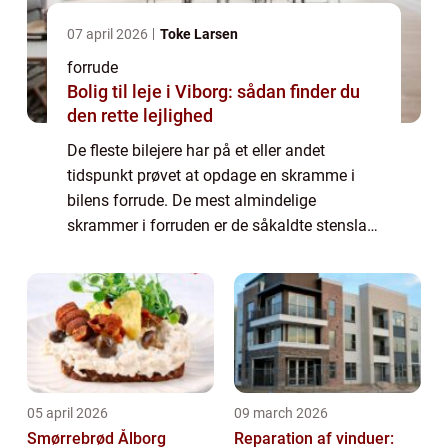
07 april 2026
Toke Larsen
forrude
Bolig til leje i Viborg: sådan finder du
den rette lejlighed
De fleste bilejere har på et eller andet
tidspunkt prøvet at opdage en skramme i
bilens forrude. De mest almindelige
skrammer i forruden er de såkaldte stenslag,
som fremkommer, når foran kørende biler
hvirvler sten fr...
05 april 2026
09 march 2026
Smørrebrød Ålborg
Reparation af vinduer: