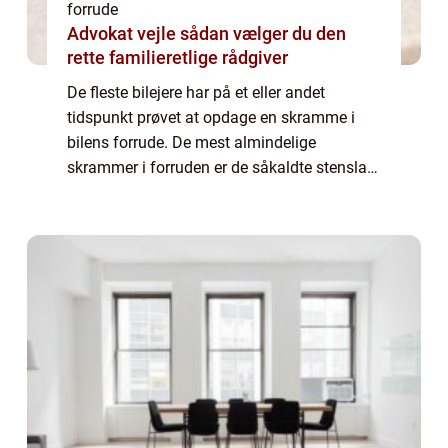
forrude
Advokat vejle sådan vælger du den
rette familieretlige rådgiver
De fleste bilejere har på et eller andet
tidspunkt prøvet at opdage en skramme i
bilens forrude. De mest almindelige
skrammer i forruden er de såkaldte stenslag,
som fremkommer, når foran kørende biler
hvirvler sten fr...