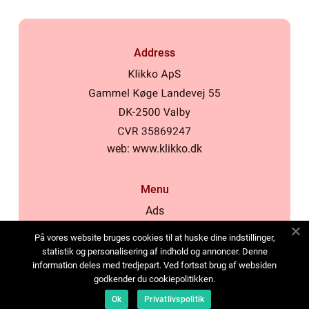
Address
web:
www.klikko.dk
Menu
Ads
About Us
På vores website bruges cookies til at huske dine indstillinger,
Cookies
statistik og personalisering af indhold og annoncer. Denne
information deles med tredjepart. Ved fortsat brug af websiden
Contact
godkender du cookiepolitikken.
Sitemap
Ok
Privatlivspolitik