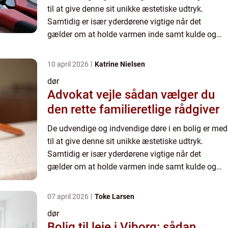
til at give denne sit unikke æstetiske udtryk.
Samtidig er især yderdørene vigtige når det
gælder om at holde varmen inde samt kulde og
indbrudstyve ude. Indvendi...
10 april 2026
Katrine Nielsen
dør
Advokat vejle sådan vælger du
den rette familieretlige rådgiver
De udvendige og indvendige døre i en bolig er med
til at give denne sit unikke æstetiske udtryk.
Samtidig er især yderdørene vigtige når det
gælder om at holde varmen inde samt kulde og
indbrudstyve ude. Indvendi...
07 april 2026
Toke Larsen
dør
Bolig til leje i Viborg: sådan