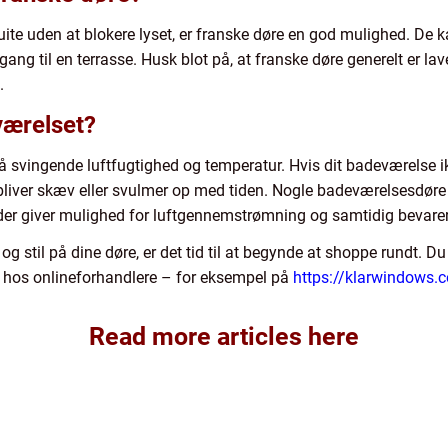
ite uden at blokere lyset, er franske døre en god mulighed. De ka
ang til en terrasse. Husk blot på, at franske døre generelt er lav
.
værelset?
vingende luftfugtighed og temperatur. Hvis dit badeværelse ikke 
e bliver skæv eller svulmer op med tiden. Nogle badeværelsesdøre
 der giver mulighed for luftgennemstrømning og samtidig bevarer 
 og stil på dine døre, er det tid til at begynde at shoppe rundt.
er hos onlineforhandlere – for eksempel på
https://klarwindows.c
Read more articles here