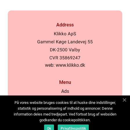
Address
web:
www.klikko.dk
Menu
Ads
About Us
På vores website bruges cookies til at huske dine indstillinger,
Cookies
statistik og personalisering af indhold og annoncer. Denne
information deles med tredjepart. Ved fortsat brug af websiden
Contact
godkender du cookiepolitikken.
Sitemap
Ok
Privatlivspolitik