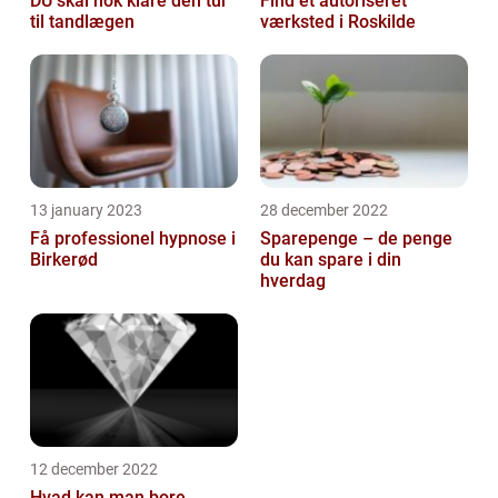
DU skal nok klare den tur
Find et autoriseret
til tandlægen
værksted i Roskilde
13 january 2023
28 december 2022
Få professionel hypnose i
Sparepenge – de penge
Birkerød
du kan spare i din
hverdag
12 december 2022
Hvad kan man bore