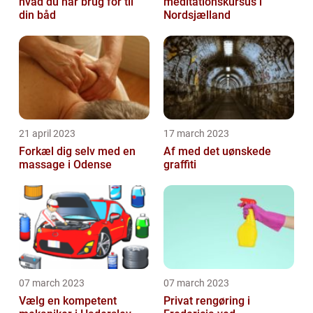
hvad du har brug for til
meditationskursus i
din båd
Nordsjælland
21 april 2023
17 march 2023
Forkæl dig selv med en
Af med det uønskede
massage i Odense
graffiti
07 march 2023
07 march 2023
Vælg en kompetent
Privat rengøring i