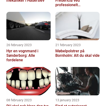
mekaniker i Haderslev
Fredericia ved
professionelt
rengøringsfirma
26 february 2023
21 february 2023
Hyr en vognmand i
Møbelpolstrer på
Sønderborg: Alle
Bornholm: Alt du skal vide
fordelene
08 february 2023
13 january 2023