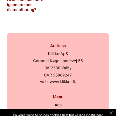
igennem med
diamantboring?
Address
web:
www.klikko.dk
Menu
Ads
About Us
På vores website bruges cookies til at huske dine indstillinger,