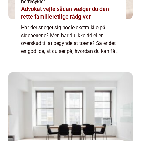
herrecykler
Advokat vejle sådan vælger du den
rette familieretlige rådgiver
Har der sneget sig nogle ekstra kilo på
sidebenene? Men har du ikke tid eller
overskud til at begynde at træne? Så er det
en god ide, at du ser på, hvordan du kan få
indarbejdet noget motion i dine daglige
rutiner. En oplagt mulighed for dig er, at d...