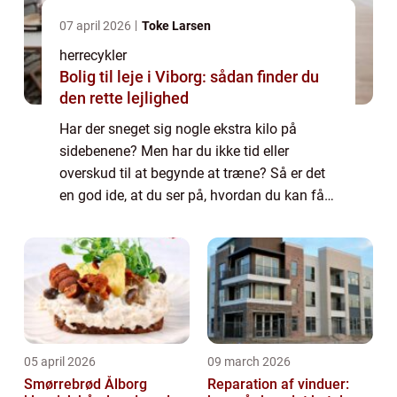
07 april 2026
Toke Larsen
herrecykler
Bolig til leje i Viborg: sådan finder du
den rette lejlighed
Har der sneget sig nogle ekstra kilo på
sidebenene? Men har du ikke tid eller
overskud til at begynde at træne? Så er det
en god ide, at du ser på, hvordan du kan få
indarbejdet noget motion i dine daglige
rutiner. En oplagt mulighed for dig er, at d...
05 april 2026
09 march 2026
Smørrebrød Ålborg
Reparation af vinduer: