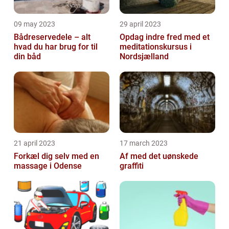
09 may 2023
29 april 2023
Bådreservedele – alt
Opdag indre fred med et
hvad du har brug for til
meditationskursus i
din båd
Nordsjælland
21 april 2023
17 march 2023
Forkæl dig selv med en
Af med det uønskede
massage i Odense
graffiti