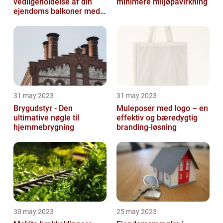
vedligeholdelse af din
minimere miljøpåvirkning
ejendoms balkoner med
altaneftersyn
31 may 2023
31 may 2023
Brygudstyr - Den
Muleposer med logo – en
ultimative nøgle til
effektiv og bæredygtig
hjemmebrygning
branding-løsning
30 may 2023
25 may 2023