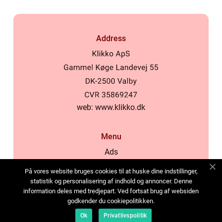
Address
web:
www.klikko.dk
Menu
Ads
About Us
På vores website bruges cookies til at huske dine indstillinger,
Cookies
statistik og personalisering af indhold og annoncer. Denne
information deles med tredjepart. Ved fortsat brug af websiden
Contact
godkender du cookiepolitikken.
Sitemap
Ok
Privatlivspolitik