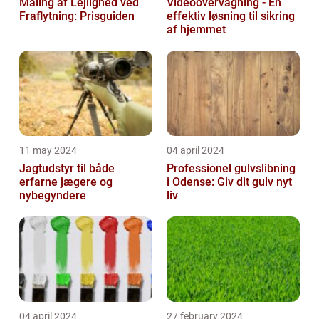
Maling af Lejlighed ved
Videoovervågning - En
Fraflytning: Prisguiden
effektiv løsning til sikring
af hjemmet
11 may 2024
04 april 2024
Jagtudstyr til både
Professionel gulvslibning
erfarne jægere og
i Odense: Giv dit gulv nyt
nybegyndere
liv
04 april 2024
27 february 2024