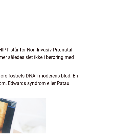
. NIPT står for Non-Invasiv Prænatal
r således slet ikke i berøring med
spore fostrets DNA i moderens blod. En
rom, Edwards syndrom eller Patau