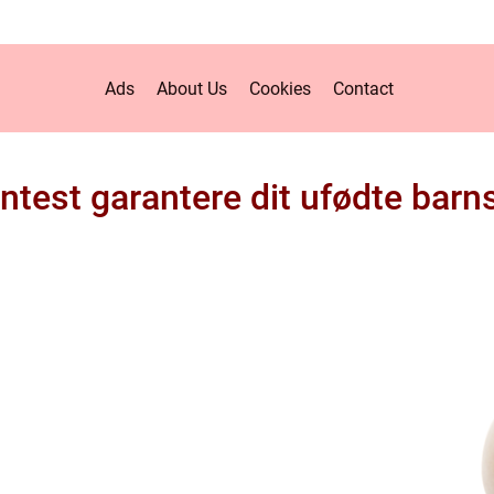
Ads
About Us
Cookies
Contact
ntest garantere dit ufødte bar