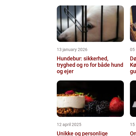
13 january 2026
05
Hundebur: sikkerhed,
Dø
tryghed og ro for både hund
Kø
og ejer
gu
12 april 2025
15
Unikke og personlige
On