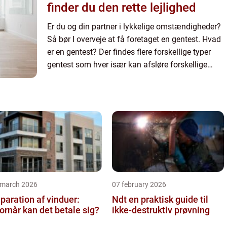
finder du den rette lejlighed
Er du og din partner i lykkelige omstændigheder?
Så bør I overveje at få foretaget en gentest. Hvad
er en gentest? Der findes flere forskellige typer
gentest som hver især kan afsløre forskellige
forhold. Hos Ultralydklinikken for Gravide kan du
få t...
 march 2026
07 february 2026
paration af vinduer:
Ndt en praktisk guide til
ornår kan det betale sig?
ikke-destruktiv prøvning