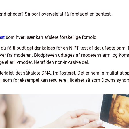
ændigheder? Så bør I overveje at få foretaget en gentest.
est
som hver især kan afsløre forskellige forhold.
 du få tilbudt det der kaldes for en NIPT test af det ufødte barn
øver fra moderen. Blodprøven udtages af moderens arm, og komme
e eller livmoder. Heraf den non-invasive del.
ialet, det såkaldte DNA, fra fosteret. Det er nemlig muligt at 
 som for eksempel kan resultere i lidelser så som Downs synd