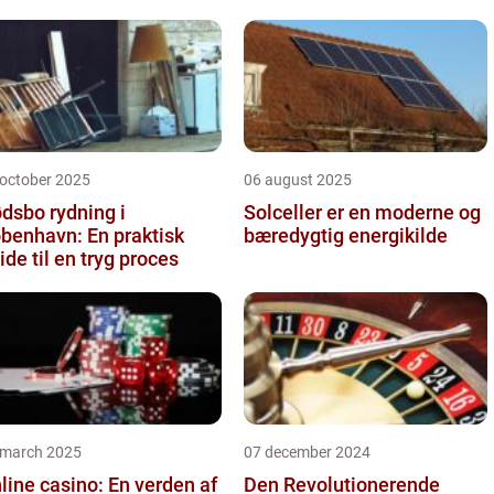
 october 2025
06 august 2025
dsbo rydning i
Solceller er en moderne og
benhavn: En praktisk
bæredygtig energikilde
ide til en tryg proces
 march 2025
07 december 2024
line casino: En verden af
Den Revolutionerende