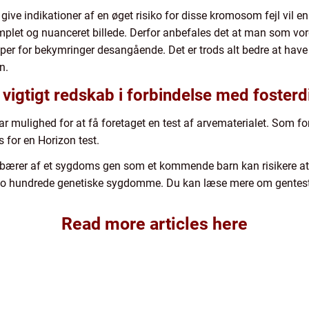
ive indikationer af en øget risiko for disse kromosom fejl vil e
et og nuanceret billede. Derfor anbefales det at man som vorde
per for bekymringer desangående. Det er trods alt bedre at have v
n.
 vigtigt redskab i forbindelse med foster
ar mulighed for at få foretaget en test af arvematerialet. Som f
s for en Horizon test.
 bærer af et sygdoms gen som et kommende barn kan risikere at 
 to hundrede genetiske sygdomme. Du kan læse mere om gentest 
Read more articles here