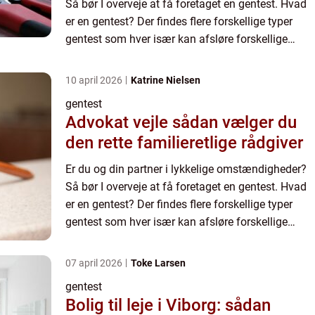
Så bør I overveje at få foretaget en gentest. Hvad
er en gentest? Der findes flere forskellige typer
gentest som hver især kan afsløre forskellige
forhold. Hos Ultralydklinikken for Gravide kan du
få t...
10 april 2026
Katrine Nielsen
gentest
Advokat vejle sådan vælger du
den rette familieretlige rådgiver
Er du og din partner i lykkelige omstændigheder?
Så bør I overveje at få foretaget en gentest. Hvad
er en gentest? Der findes flere forskellige typer
gentest som hver især kan afsløre forskellige
forhold. Hos Ultralydklinikken for Gravide kan du
få t...
07 april 2026
Toke Larsen
gentest
Bolig til leje i Viborg: sådan