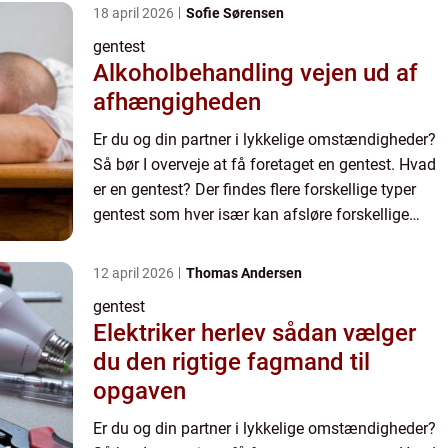
18 april 2026
Sofie Sørensen
gentest
Alkoholbehandling vejen ud af
afhængigheden
Er du og din partner i lykkelige omstændigheder?
Så bør I overveje at få foretaget en gentest. Hvad
er en gentest? Der findes flere forskellige typer
gentest som hver især kan afsløre forskellige
forhold. Hos Ultralydklinikken for Gravide kan du
få t...
12 april 2026
Thomas Andersen
gentest
Elektriker herlev sådan vælger
du den rigtige fagmand til
opgaven
Er du og din partner i lykkelige omstændigheder?