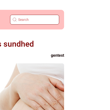
ns sundhed
gentest