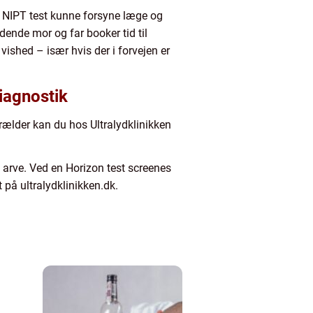
n NIPT test kunne forsyne læge og
nde mor og far booker tid til
ished – især hvis der i forvejen er
diagnostik
orælder kan du hos Ultralydklinikken
arve. Ved en Horizon test screenes
på ultralydklinikken.dk.