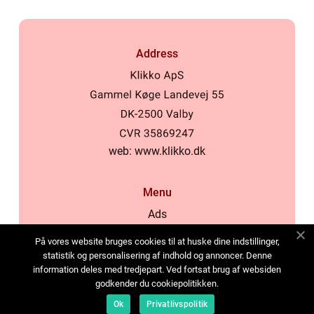
Address
web:
www.klikko.dk
Menu
Ads
About Us
På vores website bruges cookies til at huske dine indstillinger,
Cookies
statistik og personalisering af indhold og annoncer. Denne
information deles med tredjepart. Ved fortsat brug af websiden
Contact
godkender du cookiepolitikken.
Sitemap
Ok
Privatlivspolitik