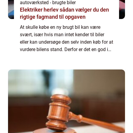
autoværksted - brugte biler
Elektriker herlev sådan vælger du den
rigtige fagmand til opgaven
At skulle købe en ny brugt bil kan være
svært, især hvis man intet kender til biler
eller kan undersøge den selv inden køb for at
vurdere bilens stand. Derfor er det en god ide
at bede en uvildig mekaniker gennemgå
bilen, inden du siger ja. Undersøge...