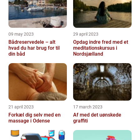
09 may 2023
29 april 2023
Bådreservedele – alt
Opdag indre fred med et
hvad du har brug for til
meditationskursus i
din båd
Nordsjælland
21 april 2023
17 march 2023
Forkæl dig selv med en
Af med det uønskede
massage i Odense
graffiti