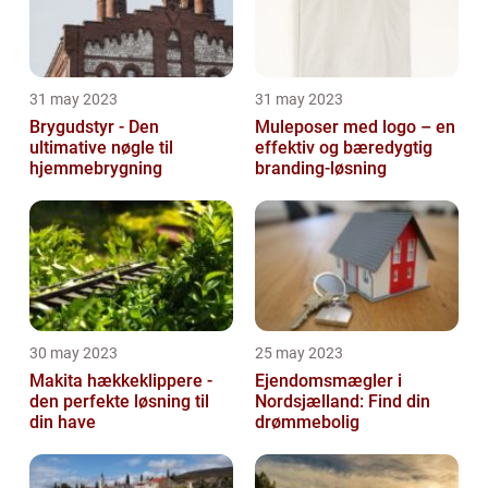
31 may 2023
31 may 2023
Brygudstyr - Den
Muleposer med logo – en
ultimative nøgle til
effektiv og bæredygtig
hjemmebrygning
branding-løsning
30 may 2023
25 may 2023
Makita hækkeklippere -
Ejendomsmægler i
den perfekte løsning til
Nordsjælland: Find din
din have
drømmebolig