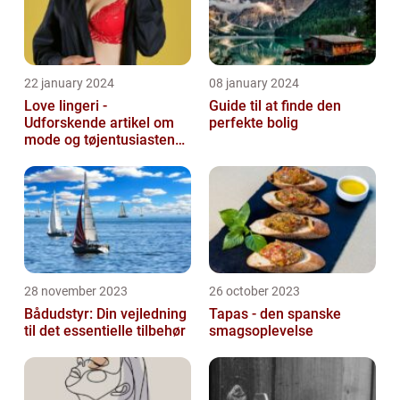
22 january 2024
08 january 2024
Love lingeri -
Guide til at finde den
Udforskende artikel om
perfekte bolig
mode og tøjentusiastens
passion for lingeri
28 november 2023
26 october 2023
Bådudstyr: Din vejledning
Tapas - den spanske
til det essentielle tilbehør
smagsoplevelse