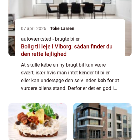
07 april 2026
Toke Larsen
autoværksted - brugte biler
Bolig til leje i Viborg: sådan finder du
den rette lejlighed
At skulle købe en ny brugt bil kan være
svært, især hvis man intet kender til biler
eller kan undersøge den selv inden køb for at
vurdere bilens stand. Derfor er det en god ide
at bede en uvildig mekaniker gennemgå
bilen, inden du siger ja. Undersøge...