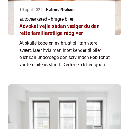
10 april 2026
Katrine Nielsen
autoværksted - brugte biler
Advokat vejle sådan vælger du den
rette familieretlige rådgiver
At skulle købe en ny brugt bil kan være
svært, især hvis man intet kender til biler
eller kan undersøge den selv inden køb for at
vurdere bilens stand. Derfor er det en god ide
at bede en uvildig mekaniker gennemgå
bilen, inden du siger ja. Undersøge...