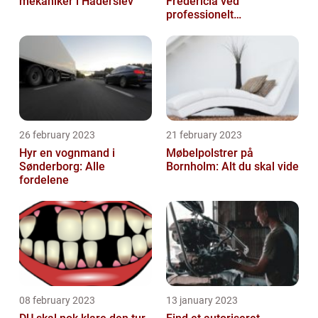
mekaniker i Haderslev
Fredericia ved
professionelt
rengøringsfirma
26 february 2023
21 february 2023
Hyr en vognmand i
Møbelpolstrer på
Sønderborg: Alle
Bornholm: Alt du skal vide
fordelene
08 february 2023
13 january 2023