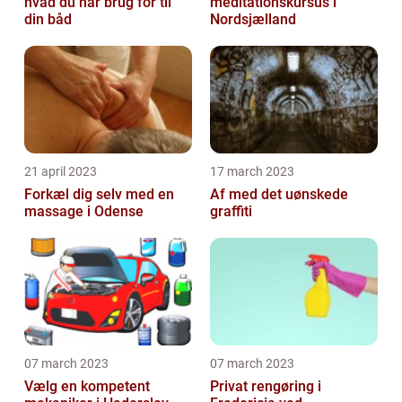
hvad du har brug for til
meditationskursus i
din båd
Nordsjælland
21 april 2023
17 march 2023
Forkæl dig selv med en
Af med det uønskede
massage i Odense
graffiti
07 march 2023
07 march 2023
Vælg en kompetent
Privat rengøring i