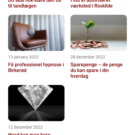
DU skal nok klare den tur
Find et autoriseret
til tandlægen
værksted i Roskilde
13 january 2023
28 december 2022
Få professionel hypnose i
Sparepenge – de penge
Birkerød
du kan spare i din
hverdag
12 december 2022
Hvad kan man bore