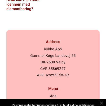
igennem med
diamantboring?
Address
web:
www.klikko.dk
Menu
Ads
About Us
På vores website bruges cookies til at huske dine indstillinger,