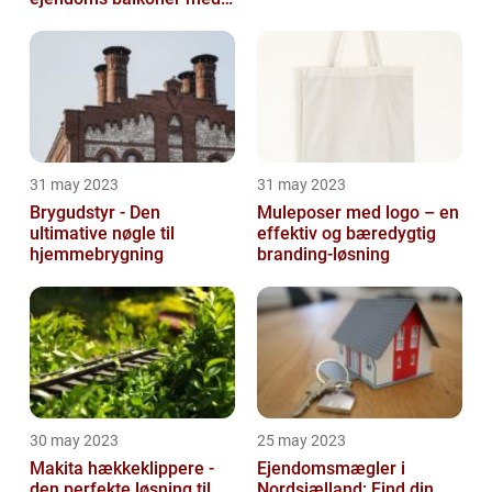
altaneftersyn
31 may 2023
31 may 2023
Brygudstyr - Den
Muleposer med logo – en
ultimative nøgle til
effektiv og bæredygtig
hjemmebrygning
branding-løsning
30 may 2023
25 may 2023
Makita hækkeklippere -
Ejendomsmægler i
den perfekte løsning til
Nordsjælland: Find din