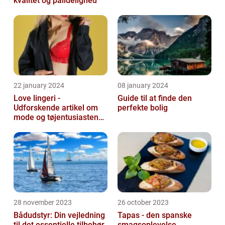
kvalitet og pålidelighed
22 january 2024
08 january 2024
Love lingeri -
Guide til at finde den
Udforskende artikel om
perfekte bolig
mode og tøjentusiastens
passion for lingeri
28 november 2023
26 october 2023
Bådudstyr: Din vejledning
Tapas - den spanske
til det essentielle tilbehør
smagsoplevelse