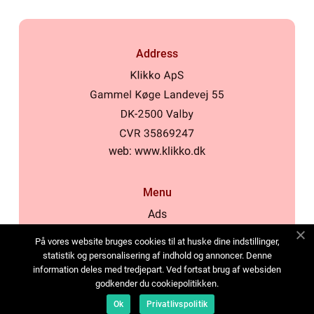
Address
web:
www.klikko.dk
Menu
Ads
About Us
På vores website bruges cookies til at huske dine indstillinger,
Cookies
statistik og personalisering af indhold og annoncer. Denne
information deles med tredjepart. Ved fortsat brug af websiden
Contact
godkender du cookiepolitikken.
Sitemap
Ok
Privatlivspolitik